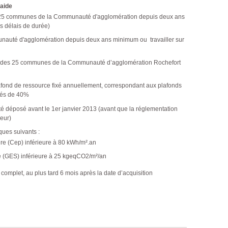
l'aide
s 25 communes de la Communauté d'agglomération depuis deux ans
ns délais de durée)
nauté d'agglomération depuis deux ans minimum ou travailler sur
r une des 25 communes de la Communauté d’agglomération Rochefort
afond de ressource fixé annuellement, correspondant aux plafonds
rés de 40%
été déposé avant le 1er janvier 2013 (avant que la réglementation
eur)
ques suivants :
re (Cep) inférieure à 80 kWh/m².an
re (GES) inférieure à 25 kgeqCO2/m²/an
omplet, au plus tard 6 mois après la date d’acquisition