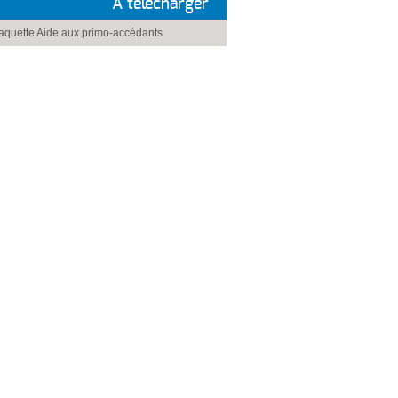
À télécharger
aquette Aide aux primo-accédants