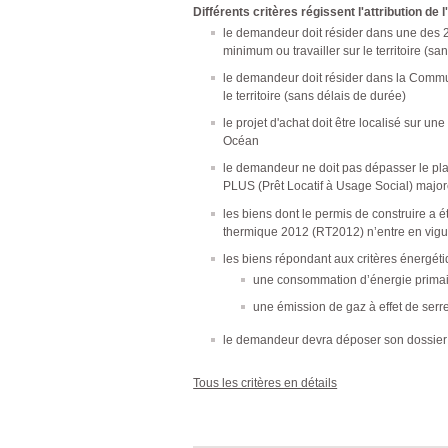
Différents critères régissent l'attribution de 
le demandeur doit résider dans une de
minimum ou travailler sur le territoire (sa
le demandeur doit résider dans la Commu
le territoire (sans délais de durée)
le projet d'achat doit être localisé su
Océan
le demandeur ne doit pas dépasser le pl
PLUS (Prêt Locatif à Usage Social) majo
les biens dont le permis de construire a 
thermique 2012 (RT2012) n’entre en vigu
les biens répondant aux critères énergéti
une consommation d’énergie primai
une émission de gaz à effet de ser
le demandeur devra déposer son dossier c
Tous les critères en détails