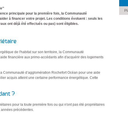
e’’
Pl
idence principale pour la première fois, la Communauté
der à financer votre projet. Les conditions évoluent : seuls les
ux ont déjà été effectués ou pas) sont éligibles.
iétaire
rgétique de l'habitat sur son territoire, la Communauté
ide financière aux primo-accédants afin d'acquérir des logements
ter la Communauté d’agglomération Rochefort Océan pour une aide
bilier acquis atteint une certaine performance énergétique. Cette
dant ?
taires pour la toute première fois ou qui n'ont pas été propriétaires
x années précédentes.