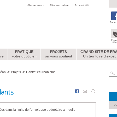
Aller au menu
Aller au contenu
Accessibilité
Face
Esp
Nat
PRATIQUE
PROJETS
GRAND SITE DE FR
ire
votre quotidien
on vous soutient
Un territoire d'excep
céan
Projets
Habitat et urbanisme
dants
Le
buées dans la limite de l'enveloppe budgétaire annuelle.