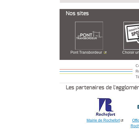
Nos sites
Pont Transbordeur
Choisir u
C
R
Té
Les partenaires de l'agglomé
Mairie de Rochefort
Offi
Roch