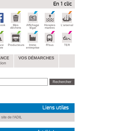
En 1 clic
book
Mes
Affichage
Horaires
L'arsenal
déchets
légal
marées
ace
Producteurs
Immo
R'bus
TER
ure
entreprise
ANCE
VOS DÉMARCHES
tion
Liens utiles
 site de l'ADIL