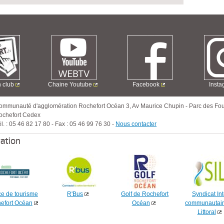
n club
Chaine Youtube
Facebook
Inst
ommunauté d'agglomération Rochefort Océan
3, Av Maurice Chupin
-
Parc des Fou
ochefort Cedex
l. :
05 46 82 17 80
-
Fax :
05 46 99 76 30
-
Nous contacter
ration
ce de tourisme
R'Bus
Golf de Rochefort
Syndicat Int
efort Océan
Océan
communautair
Littoral