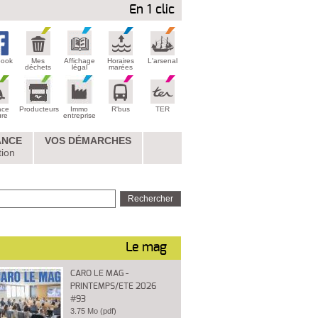
En 1 clic
book
Mes
Affichage
Horaires
L'arsenal
déchets
légal
marées
ace
Producteurs
Immo
R'bus
TER
ure
entreprise
ANCE
VOS DÉMARCHES
tion
Le mag
CARO LE MAG -
PRINTEMPS/ETE 2026
#93
3.75 Mo (pdf)