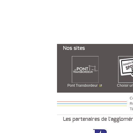
Nos sites
Pont Transbordeur
Choisir u
C
R
Té
Les partenaires de l'agglomé