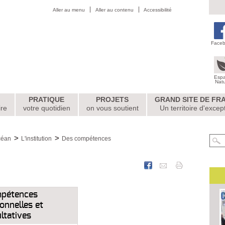
Aller au menu
Aller au contenu
Accessibilité
Face
Esp
Nat
PRATIQUE
PROJETS
GRAND SITE DE FR
ire
votre quotidien
on vous soutient
Un territoire d'excep
céan
L'institution
Des compétences
pétences
onnelles et
ltatives