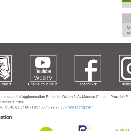
Un
un
n club
Chaine Youtube
Facebook
Inst
ommunauté d'agglomération Rochefort Océan
3, Av Maurice Chupin
-
Parc des Fou
ochefort Cedex
l. :
05 46 82 17 80
-
Fax :
05 46 99 76 30
-
Nous contacter
ration