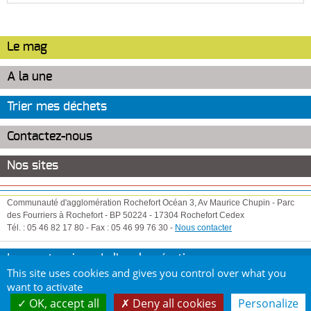
Le mag
A la une
Trier mes déchets
Contactez-nous
Nos sites
Communauté d'agglomération Rochefort Océan
3, Av Maurice Chupin
-
Parc
des Fourriers à Rochefort
-
BP 50224
-
17304
Rochefort Cedex
Tél. :
05 46 82 17 80
-
Fax :
05 46 99 76 30
-
Nous contacter
Les partenaires de l'agglomération
This site uses cookies and gives you control over what you
Copyright Communauté d'agglomération Rochefort Océan - Tous droits
want to activate
réservés
OK, accept all
Deny all cookies
Personalize
Mentions légales
Plan de site
Contact