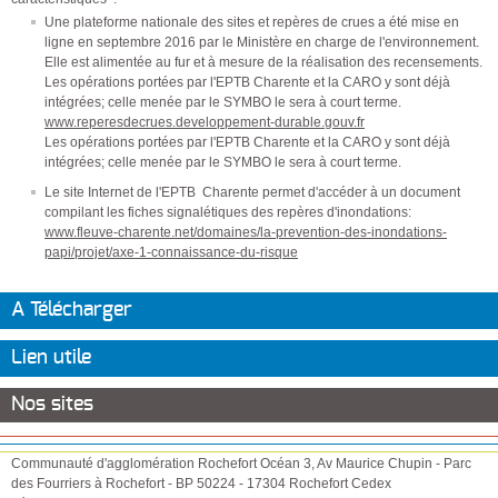
Une plateforme nationale des sites et repères de crues a été mise en
ligne en septembre 2016 par le Ministère en charge de l'environnement.
Elle est alimentée au fur et à mesure de la réalisation des recensements.
Les opérations portées par l'EPTB Charente et la CARO y sont déjà
intégrées; celle menée par le SYMBO le sera à court terme.
www.reperesdecrues.developpement-durable.gouv.fr
Les opérations portées par l'EPTB Charente et la CARO y sont déjà
intégrées; celle menée par le SYMBO le sera à court terme.
Le site Internet de l'EPTB Charente permet d'accéder à un document
compilant les fiches signalétiques des repères d'inondations:
www.fleuve-charente.net/domaines/la-prevention-des-inondations-
papi/projet/axe-1-connaissance-du-risque
A Télécharger
Lien utile
Nos sites
Communauté d'agglomération Rochefort Océan
3, Av Maurice Chupin
-
Parc
des Fourriers à Rochefort
-
BP 50224
-
17304
Rochefort Cedex