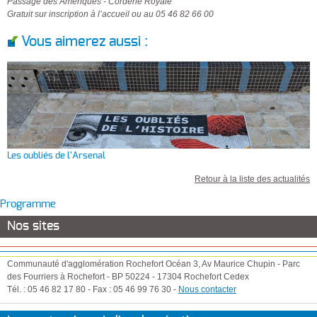
Passage des Amériques - Corderie Royale
Gratuit sur inscription à l’accueil ou au 05 46 82 66 00
Vous aimerez aussi :
Les oubliés de l'Arsenal
Retour à la liste des actualités
Programme
Nos sites
Communauté d'agglomération Rochefort Océan
3, Av Maurice Chupin
-
Parc
des Fourriers à Rochefort
-
BP 50224
-
17304
Rochefort Cedex
Tél. :
05 46 82 17 80
-
Fax :
05 46 99 76 30
-
Nous contacter