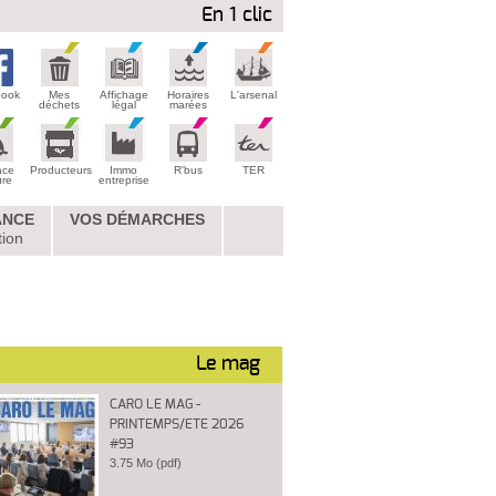
En 1 clic
book
Mes
Affichage
Horaires
L'arsenal
déchets
légal
marées
ace
Producteurs
Immo
R'bus
TER
ure
entreprise
ANCE
VOS DÉMARCHES
tion
Le mag
CARO LE MAG -
PRINTEMPS/ETE 2026
#93
3.75 Mo (pdf)