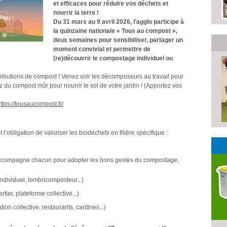
et efficaces pour réduire vos déchets et
nourrir la terre !
Du 31 mars au 9 avril 2026, l’agglo participe à
la quinzaine nationale « Tous au compost »,
deux semaines pour sensibiliser, partager un
moment convivial et permettre de
(re)découvrir le compostage individuel ou
stributions de compost ! Venez voir les décomposeurs au travail pour
 du compost mûr pour nourrir le sol de votre jardin ! (Apportez vos
ttps://tousaucompost.fr/
 l’obligation de valoriser les biodéchets en filière spécifique :
t accompagne chacun pour adopter les bons gestes du compostage,
dividuel, lombricomposteur...)
ier, plateforme collective...)
on collective, restaurants, cantines...)