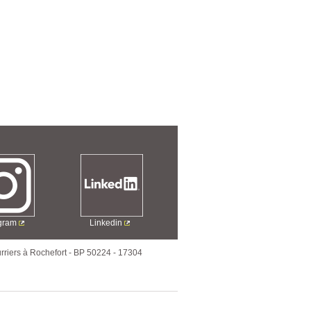
agram
Linkedin
rriers à Rochefort
-
BP 50224
-
17304