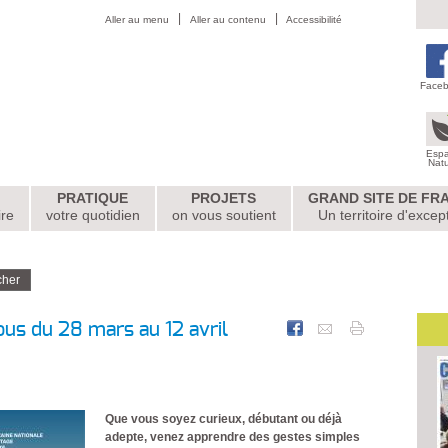
Aller au menu
Aller au contenu
Accessibilité
Face
Esp
Nat
PRATIQUE
PROJETS
GRAND SITE DE FR
ire
votre quotidien
on vous soutient
Un territoire d'excep
us du 28 mars au 12 avril
Que vous soyez curieux, débutant ou déjà
adepte, venez apprendre des gestes simples