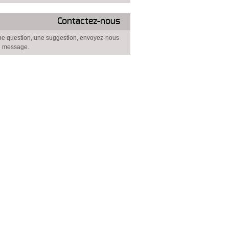
Contactez-nous
e question, une suggestion, envoyez-nous
 message.