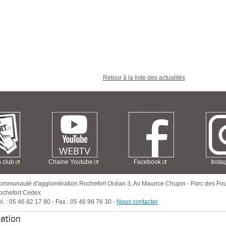
Retour à la liste des actualités
n club
Chaine Youtube
Facebook
Inst
ommunauté d'agglomération Rochefort Océan
3, Av Maurice Chupin
-
Parc des Fou
ochefort Cedex
l. :
05 46 82 17 80
-
Fax :
05 46 99 76 30
-
Nous contacter
ration