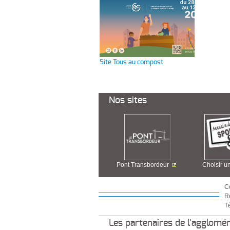
Site Tous au compost
Nos sites
Pont Transbordeur
Choisir u
C
R
Té
Les partenaires de l'agglomé