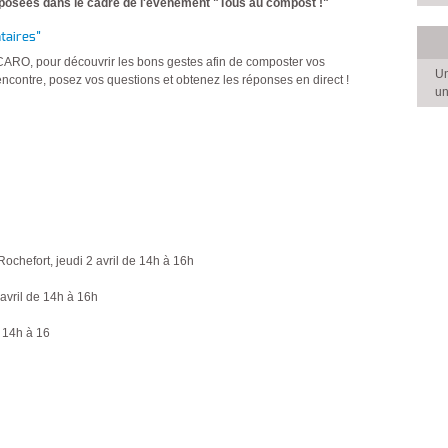
oposées dans le cadre de l'événement "Tous au compost !"
taires"
 CARO, pour découvrir les bons gestes afin de composter vos
Un
encontre, posez vos questions et obtenez les réponses en direct !
un
Rochefort, jeudi 2 avril de 14h à 16h
avril de 14h à 16h
e 14h à 16