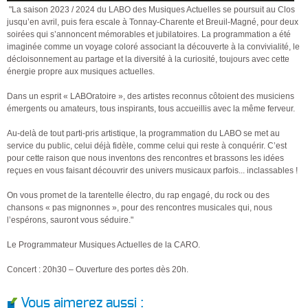
"La saison 2023 / 2024 du LABO des Musiques Actuelles se poursuit au Clos
jusqu’en avril, puis fera escale à Tonnay-Charente et Breuil-Magné, pour deux
soirées qui s’annoncent mémorables et jubilatoires. La programmation a été
imaginée comme un voyage coloré associant la découverte à la convivialité, le
décloisonnement au partage et la diversité à la curiosité, toujours avec cette
énergie propre aux musiques actuelles.
Dans un esprit « LABOratoire », des artistes reconnus côtoient des musiciens
émergents ou amateurs, tous inspirants, tous accueillis avec la même ferveur.
Au-delà de tout parti-pris artistique, la programmation du LABO se met au
service du public, celui déjà fidèle, comme celui qui reste à conquérir. C’est
pour cette raison que nous inventons des rencontres et brassons les idées
reçues en vous faisant découvrir des univers musicaux parfois... inclassables !
On vous promet de la tarentelle électro, du rap engagé, du rock ou des
chansons « pas mignonnes », pour des rencontres musicales qui, nous
l’espérons, sauront vous séduire."
Le Programmateur Musiques Actuelles de la CARO.
Concert : 20h30 – Ouverture des portes dès 20h.
Vous aimerez aussi :