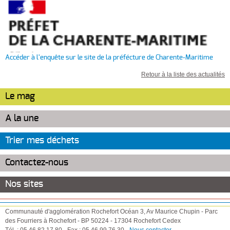
Accéder à l'enquête sur le site de la préfécture de Charente-Maritime
Retour à la liste des actualités
Le mag
A la une
Trier mes déchets
Contactez-nous
Nos sites
Communauté d'agglomération Rochefort Océan
3, Av Maurice Chupin
-
Parc
des Fourriers à Rochefort
-
BP 50224
-
17304
Rochefort Cedex
Tél. :
05 46 82 17 80
-
Fax :
05 46 99 76 30
-
Nous contacter