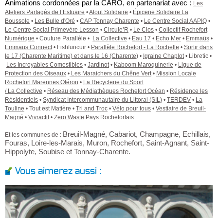
Animations cordonnées par la CARO, en partenariat avec :
Les
Ateliers Partagés de l’Estuaire
•
Atout Solidaire
•
Épicerie Solidaire La
Boussole
•
Les Bulle d'Oré
•
CAP Tonnay Charente
•
Le Centre Social AAPIQ
•
Le Centre Social Primevère Lesson
•
Circule’R
•
Le Clos
•
Collectif Rochefort
Numérique
• Couture Parallèle •
La Collective
•
Eau 17
•
Echo Mer
•
Emmaüs
•
Emmaüs Connect
• Fishfuncuir •
Parallèle Rochefort - La Rochelle
•
Sortir dans
le 17 (Charente Maritime) et dans le 16 (Charente)
•
Igraine Chaplot
• Libretic •
Les Incroyables Comestibles
•
Jardinot
•
Kaboom Maroquinerie
•
Ligue de
Protection des Oiseaux
•
Les Maraichers du Chêne Vert
•
Mission Locale
Rochefort Marennes Oléron
•
La Recyclerie du Sport
/ La Collective
•
Réseau des Médiathèques Rochefort Océan
•
Résidence les
Résidentiels
•
Syndicat Intercommunautaire du Littoral (SIL)
•
TERDEV
•
La
Touline
• Tout est Matière •
Tri and Troc
•
Vélo pour tous
•
Vestiaire de Breuil-
Magné
•
Vivractif
•
Zero Waste
Pays Rochefortais
Breuil-Magné, Cabariot, Champagne, Echillais,
Et les communes de :
Fouras, Loire-les-Marais, Muron, Rochefort, Saint-Agnant, Saint-
Hippolyte, Soubise et Tonnay-Charente.
Vous aimerez aussi :